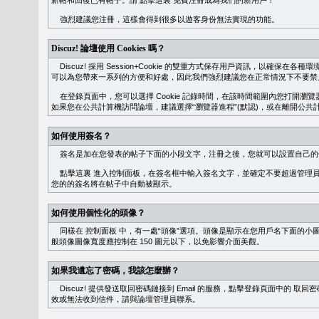
新帖和回復已有帖子。請
點擊這裏
免費注冊成為我們的新用戶！
強烈建議您注冊，這樣會得到很多以遊客身份無法實現的功能。
Discuz! 論壇使用 Cookies 嗎？
Discuz! 採用 Session+Cookie 的雙重方式保存用戶資訊，以確保在各
可以為您帶來一系列的方便和好處，因此我們強烈建議您在正常情況下不要禁止 Co
在登錄頁面中，您可以選擇 Cookie 記錄時間，在該時間範圍內您打開
如果您在公共計算機訪問論壇，建議選擇“瀏覽器進程”(默認)，或在離開公共計
如何使用簽名？
簽名是加在您發表的帖子下面的小段文字，注冊之後，您就可以設置自己的
點擊這裏
進入控制面板，在簽名框中輸入簽名文字，並確定不要超過管理員
您的的簽名將在帖子中自動被顯示。
如何使用個性化的頭像？
同樣在
控制面板
中，有一處“頭像”選項。頭像是顯示在您用戶名下面的小
般頭像圖像寬度應控制在 150 圖元以下，以免影響介面美觀。
如果我遺忘了密碼，我該怎麼辦？
Discuz! 提供發送取回密碼鏈接到 Email 的服務，點擊登錄頁面中的
取回密
效或無法收到信件，請與論壇管理員聯系。