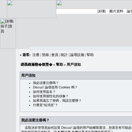
»
遊客:
注冊
|
登錄
|
會員
|
統計
|
論壇設施
|
幫助
礎聶織簷翻�䪖壅�
»
幫助
» 用戶須知
用戶須知
我必須要注冊嗎？
Discuz! 論壇使用 Cookies 嗎？
如何使用簽名？
如何使用個性化的頭像？
如果我遺忘了密碼，我該怎麼辦？
什麼是“短消息”？
我必須要注冊嗎？
這取決於管理員如何設置 Discuz! 論壇的用戶組權限選項，您甚至有可