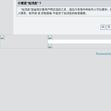
什麼是“短消息”？
“短消息”是論壇注冊用戶間交流的工具，資訊只有發件和收件人可以看到，
人聯系。
收件箱
或
控制面板
中提供了短消息的收發服務。
O
N
Processed in