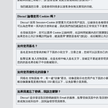
新帖和回復已有帖子。請
點擊這裏
免費注冊成為我們的新用戶！
強烈建議您注冊，這樣會得到很多以遊客身份無法實現的功能。
Discuz! 論壇使用 Cookies 嗎？
Discuz! 採用 Session+Cookie 的雙重方式保存用戶資訊，以確保在各
可以為您帶來一系列的方便和好處，因此我們強烈建議您在正常情況下不要禁止 Co
在登錄頁面中，您可以選擇 Cookie 記錄時間，在該時間範圍內您打開
如果您在公共計算機訪問論壇，建議選擇“瀏覽器進程”(默認)，或在離開公共計
如何使用簽名？
簽名是加在您發表的帖子下面的小段文字，注冊之後，您就可以設置自己的
點擊這裏
進入控制面板，在簽名框中輸入簽名文字，並確定不要超過管理員
您的的簽名將在帖子中自動被顯示。
如何使用個性化的頭像？
同樣在
控制面板
中，有一處“頭像”選項。頭像是顯示在您用戶名下面的小
般頭像圖像寬度應控制在 150 圖元以下，以免影響介面美觀。
如果我遺忘了密碼，我該怎麼辦？
Discuz! 提供發送取回密碼鏈接到 Email 的服務，點擊登錄頁面中的
取回密
效或無法收到信件，請與論壇管理員聯系。