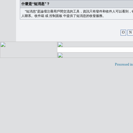
什麼是“短消息”？
“短消息”是論壇注冊用戶間交流的工具，資訊只有發件和收件人可以看到，
人聯系。
收件箱
或
控制面板
中提供了短消息的收發服務。
O
N
Processed in