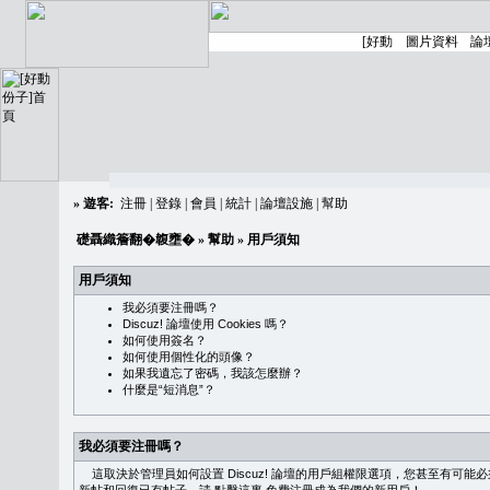
»
遊客:
注冊
|
登錄
|
會員
|
統計
|
論壇設施
|
幫助
礎聶織簷翻�䪖壅�
»
幫助
» 用戶須知
用戶須知
我必須要注冊嗎？
Discuz! 論壇使用 Cookies 嗎？
如何使用簽名？
如何使用個性化的頭像？
如果我遺忘了密碼，我該怎麼辦？
什麼是“短消息”？
我必須要注冊嗎？
這取決於管理員如何設置 Discuz! 論壇的用戶組權限選項，您甚至有可