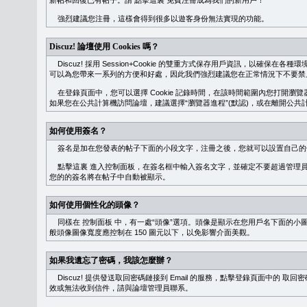
新帖和回復已有帖子。請
點擊這裏
免費注冊成為我們的新用戶！
強烈建議您注冊，這樣會得到很多以遊客身份無法實現的功能。
Discuz! 論壇使用 Cookies 嗎？
Discuz! 採用 Session+Cookie 的雙重方式保存用戶資訊，以確保在各
可以為您帶來一系列的方便和好處，因此我們強烈建議您在正常情況下不要禁止 Co
在登錄頁面中，您可以選擇 Cookie 記錄時間，在該時間範圍內您打開
如果您在公共計算機訪問論壇，建議選擇“瀏覽器進程”(默認)，或在離開公共計
如何使用簽名？
簽名是加在您發表的帖子下面的小段文字，注冊之後，您就可以設置自己的
點擊這裏
進入控制面板，在簽名框中輸入簽名文字，並確定不要超過管理員
您的的簽名將在帖子中自動被顯示。
如何使用個性化的頭像？
同樣在
控制面板
中，有一處“頭像”選項。頭像是顯示在您用戶名下面的小
般頭像圖像寬度應控制在 150 圖元以下，以免影響介面美觀。
如果我遺忘了密碼，我該怎麼辦？
Discuz! 提供發送取回密碼鏈接到 Email 的服務，點擊登錄頁面中的
取回密
效或無法收到信件，請與論壇管理員聯系。