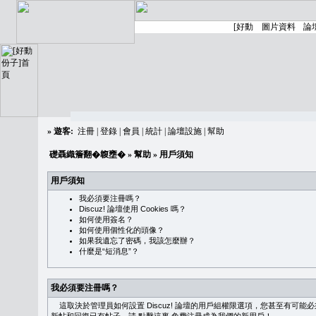
»
遊客:
注冊
|
登錄
|
會員
|
統計
|
論壇設施
|
幫助
礎聶織簷翻�䪖壅�
»
幫助
» 用戶須知
用戶須知
我必須要注冊嗎？
Discuz! 論壇使用 Cookies 嗎？
如何使用簽名？
如何使用個性化的頭像？
如果我遺忘了密碼，我該怎麼辦？
什麼是“短消息”？
我必須要注冊嗎？
這取決於管理員如何設置 Discuz! 論壇的用戶組權限選項，您甚至有可