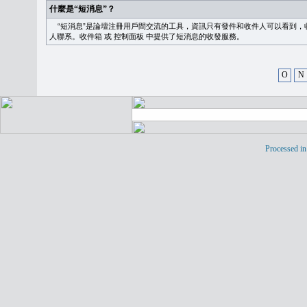
什麼是“短消息”？
“短消息”是論壇注冊用戶間交流的工具，資訊只有發件和收件人可以看到，
人聯系。
收件箱
或
控制面板
中提供了短消息的收發服務。
O
N
Processed in