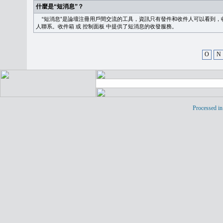
什麼是“短消息”？
“短消息”是論壇注冊用戶間交流的工具，資訊只有發件和收件人可以看到，
人聯系。
收件箱
或
控制面板
中提供了短消息的收發服務。
O
N
Processed in