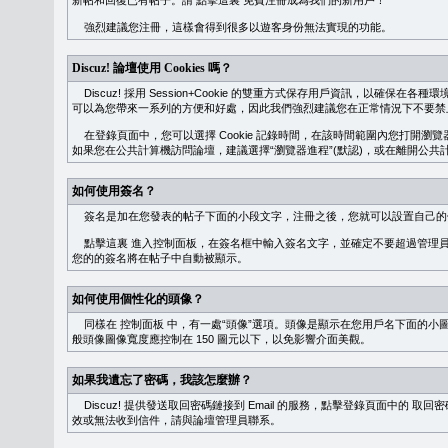
新帖和回復已有帖子。請
點擊這裏
免費注冊成為我們的新用戶！
強烈建議您注冊，這樣會得到很多以遊客身份無法實現的功能。
Discuz! 論壇使用 Cookies 嗎？
Discuz! 採用 Session+Cookie 的雙重方式保存用戶資訊，以確保在各
可以為您帶來一系列的方便和好處，因此我們強烈建議您在正常情況下不要禁止 Co
在登錄頁面中，您可以選擇 Cookie 記錄時間，在該時間範圍內您打開
如果您在公共計算機訪問論壇，建議選擇“瀏覽器進程”(默認)，或在離開公共計
如何使用簽名？
簽名是加在您發表的帖子下面的小段文字，注冊之後，您就可以設置自己的
點擊這裏
進入控制面板，在簽名框中輸入簽名文字，並確定不要超過管理員
您的的簽名將在帖子中自動被顯示。
如何使用個性化的頭像？
同樣在
控制面板
中，有一處“頭像”選項。頭像是顯示在您用戶名下面的小
般頭像圖像寬度應控制在 150 圖元以下，以免影響介面美觀。
如果我遺忘了密碼，我該怎麼辦？
Discuz! 提供發送取回密碼鏈接到 Email 的服務，點擊登錄頁面中的
取回密
效或無法收到信件，請與論壇管理員聯系。