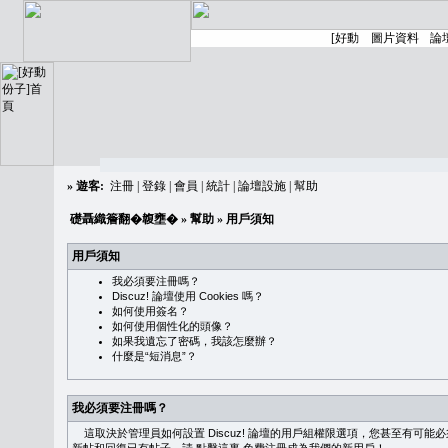
»
遊客:
注冊
|
登錄
|
會員
|
統計
|
論壇設施
|
幫助
礎聶織簷翻�䪖壅�
»
幫助
» 用戶須知
用戶須知
我必須要注冊嗎？
Discuz! 論壇使用 Cookies 嗎？
如何使用簽名？
如何使用個性化的頭像？
如果我遺忘了密碼，我該怎麼辦？
什麼是“短消息”？
我必須要注冊嗎？
這取決於管理員如何設置 Discuz! 論壇的用戶組權限選項，您甚至有可