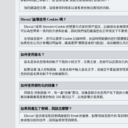
新帖和回復已有帖子。請
點擊這裏
免費注冊成為我們的新用戶！
強烈建議您注冊，這樣會得到很多以遊客身份無法實現的功能。
Discuz! 論壇使用 Cookies 嗎？
Discuz! 採用 Session+Cookie 的雙重方式保存用戶資訊，以確保在各
可以為您帶來一系列的方便和好處，因此我們強烈建議您在正常情況下不要禁止 Co
在登錄頁面中，您可以選擇 Cookie 記錄時間，在該時間範圍內您打開
如果您在公共計算機訪問論壇，建議選擇“瀏覽器進程”(默認)，或在離開公共計
如何使用簽名？
簽名是加在您發表的帖子下面的小段文字，注冊之後，您就可以設置自己的
點擊這裏
進入控制面板，在簽名框中輸入簽名文字，並確定不要超過管理員
您的的簽名將在帖子中自動被顯示。
如何使用個性化的頭像？
同樣在
控制面板
中，有一處“頭像”選項。頭像是顯示在您用戶名下面的小
般頭像圖像寬度應控制在 150 圖元以下，以免影響介面美觀。
如果我遺忘了密碼，我該怎麼辦？
Discuz! 提供發送取回密碼鏈接到 Email 的服務，點擊登錄頁面中的
取回密
效或無法收到信件，請與論壇管理員聯系。