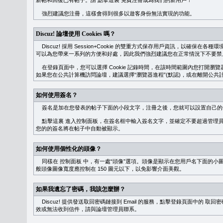
新帖和回復已有帖子。請
點擊這裏
免費注冊成為我們的新用戶！
強烈建議您注冊，這樣會得到很多以遊客身份無法實現的功能。
Discuz! 論壇使用 Cookies 嗎？
Discuz! 採用 Session+Cookie 的雙重方式保存用戶資訊，以確保在各
可以為您帶來一系列的方便和好處，因此我們強烈建議您在正常情況下不要禁止 Co
在登錄頁面中，您可以選擇 Cookie 記錄時間，在該時間範圍內您打開
如果您在公共計算機訪問論壇，建議選擇“瀏覽器進程”(默認)，或在離開公共計
如何使用簽名？
簽名是加在您發表的帖子下面的小段文字，注冊之後，您就可以設置自己的
點擊這裏
進入控制面板，在簽名框中輸入簽名文字，並確定不要超過管理員
您的的簽名將在帖子中自動被顯示。
如何使用個性化的頭像？
同樣在
控制面板
中，有一處“頭像”選項。頭像是顯示在您用戶名下面的小
般頭像圖像寬度應控制在 150 圖元以下，以免影響介面美觀。
如果我遺忘了密碼，我該怎麼辦？
Discuz! 提供發送取回密碼鏈接到 Email 的服務，點擊登錄頁面中的
取回密
效或無法收到信件，請與論壇管理員聯系。