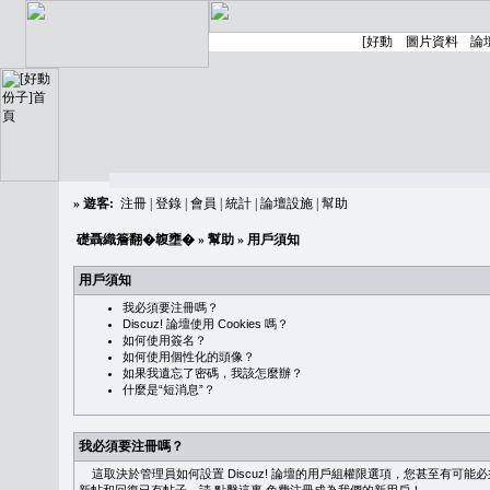
»
遊客:
注冊
|
登錄
|
會員
|
統計
|
論壇設施
|
幫助
礎聶織簷翻�䪖壅�
»
幫助
» 用戶須知
用戶須知
我必須要注冊嗎？
Discuz! 論壇使用 Cookies 嗎？
如何使用簽名？
如何使用個性化的頭像？
如果我遺忘了密碼，我該怎麼辦？
什麼是“短消息”？
我必須要注冊嗎？
這取決於管理員如何設置 Discuz! 論壇的用戶組權限選項，您甚至有可