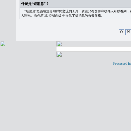
什麼是“短消息”？
“短消息”是論壇注冊用戶間交流的工具，資訊只有發件和收件人可以看到，
人聯系。
收件箱
或
控制面板
中提供了短消息的收發服務。
O
N
Processed in