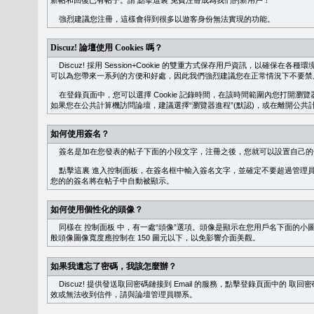
新帖和回復已有帖子。請
點擊這裏
免費注冊成為我們的新用戶！
強烈建議您注冊，這樣會得到很多以遊客身份無法實現的功能。
Discuz! 論壇使用 Cookies 嗎？
Discuz! 採用 Session+Cookie 的雙重方式保存用戶資訊，以確保在各
可以為您帶來一系列的方便和好處，因此我們強烈建議您在正常情況下不要禁止 Co
在登錄頁面中，您可以選擇 Cookie 記錄時間，在該時間範圍內您打開
如果您在公共計算機訪問論壇，建議選擇“瀏覽器進程”(默認)，或在離開公共計
如何使用簽名？
簽名是加在您發表的帖子下面的小段文字，注冊之後，您就可以設置自己的
點擊這裏
進入控制面板，在簽名框中輸入簽名文字，並確定不要超過管理員
您的的簽名將在帖子中自動被顯示。
如何使用個性化的頭像？
同樣在
控制面板
中，有一處“頭像”選項。頭像是顯示在您用戶名下面的小
般頭像圖像寬度應控制在 150 圖元以下，以免影響介面美觀。
如果我遺忘了密碼，我該怎麼辦？
Discuz! 提供發送取回密碼鏈接到 Email 的服務，點擊登錄頁面中的
取回密
效或無法收到信件，請與論壇管理員聯系。