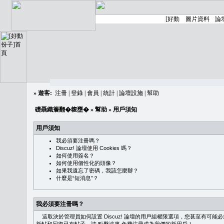
»
遊客:
注冊
|
登錄
|
會員
|
統計
|
論壇設施
|
幫助
礎聶織簷翻�䪖壅�
»
幫助
» 用戶須知
用戶須知
我必須要注冊嗎？
Discuz! 論壇使用 Cookies 嗎？
如何使用簽名？
如何使用個性化的頭像？
如果我遺忘了密碼，我該怎麼辦？
什麼是“短消息”？
我必須要注冊嗎？
這取決於管理員如何設置 Discuz! 論壇的用戶組權限選項，您甚至有可