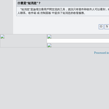
什麼是“短消息”？
“短消息”是論壇注冊用戶間交流的工具，資訊只有發件和收件人可以看到，
人聯系。
收件箱
或
控制面板
中提供了短消息的收發服務。
O
N
Processed in