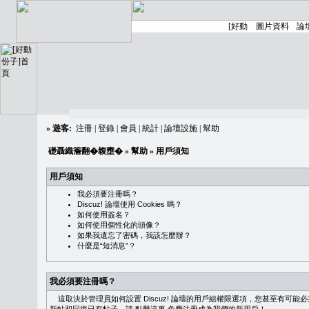
»
遊客:
注冊
|
登錄
|
會員
|
統計
|
論壇設施
|
幫助
礎聶織簷翻�䪖壅�
»
幫助
» 用戶須知
用戶須知
我必須要注冊嗎？
Discuz! 論壇使用 Cookies 嗎？
如何使用簽名？
如何使用個性化的頭像？
如果我遺忘了密碼，我該怎麼辦？
什麼是“短消息”？
我必須要注冊嗎？
這取決於管理員如何設置 Discuz! 論壇的用戶組權限選項，您甚至有可