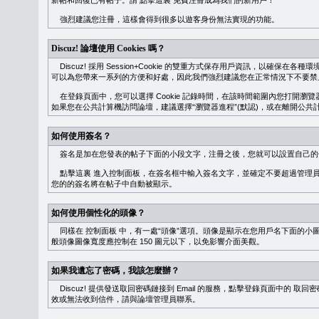
新帖和回復已有帖子。請
點擊這裏
免費注冊成為我們的新用戶！
強烈建議您注冊，這樣會得到很多以遊客身份無法實現的功能。
Discuz! 論壇使用 Cookies 嗎？
Discuz! 採用 Session+Cookie 的雙重方式保存用戶資訊，以確保在各
可以為您帶來一系列的方便和好處，因此我們強烈建議您在正常情況下不要禁止 Co
在登錄頁面中，您可以選擇 Cookie 記錄時間，在該時間範圍內您打開
如果您在公共計算機訪問論壇，建議選擇“瀏覽器進程”(默認)，或在離開公共計
如何使用簽名？
簽名是加在您發表的帖子下面的小段文字，注冊之後，您就可以設置自己的
點擊這裏
進入控制面板，在簽名框中輸入簽名文字，並確定不要超過管理員
您的的簽名將在帖子中自動被顯示。
如何使用個性化的頭像？
同樣在
控制面板
中，有一處“頭像”選項。頭像是顯示在您用戶名下面的小
般頭像圖像寬度應控制在 150 圖元以下，以免影響介面美觀。
如果我遺忘了密碼，我該怎麼辦？
Discuz! 提供發送取回密碼鏈接到 Email 的服務，點擊登錄頁面中的
取回密
效或無法收到信件，請與論壇管理員聯系。