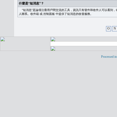
什麼是“短消息”？
“短消息”是論壇注冊用戶間交流的工具，資訊只有發件和收件人可以看到，
人聯系。
收件箱
或
控制面板
中提供了短消息的收發服務。
O
N
Processed in