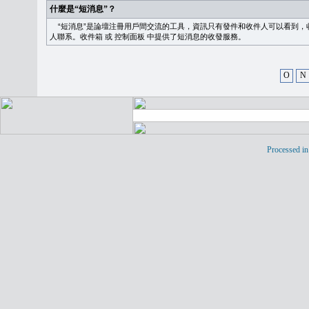
什麼是“短消息”？
“短消息”是論壇注冊用戶間交流的工具，資訊只有發件和收件人可以看到，
人聯系。
收件箱
或
控制面板
中提供了短消息的收發服務。
O
N
Processed in