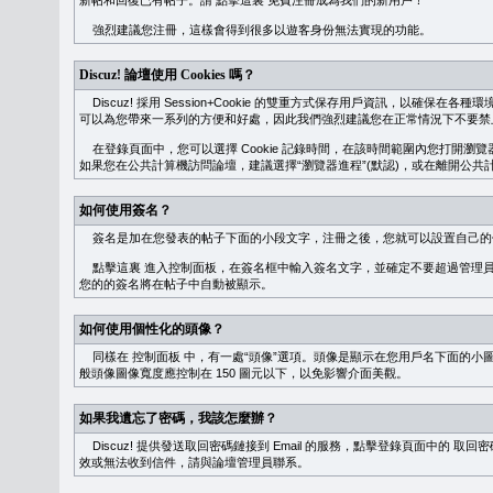
新帖和回復已有帖子。請
點擊這裏
免費注冊成為我們的新用戶！
強烈建議您注冊，這樣會得到很多以遊客身份無法實現的功能。
Discuz! 論壇使用 Cookies 嗎？
Discuz! 採用 Session+Cookie 的雙重方式保存用戶資訊，以確保在各
可以為您帶來一系列的方便和好處，因此我們強烈建議您在正常情況下不要禁止 Co
在登錄頁面中，您可以選擇 Cookie 記錄時間，在該時間範圍內您打開
如果您在公共計算機訪問論壇，建議選擇“瀏覽器進程”(默認)，或在離開公共計
如何使用簽名？
簽名是加在您發表的帖子下面的小段文字，注冊之後，您就可以設置自己的
點擊這裏
進入控制面板，在簽名框中輸入簽名文字，並確定不要超過管理員
您的的簽名將在帖子中自動被顯示。
如何使用個性化的頭像？
同樣在
控制面板
中，有一處“頭像”選項。頭像是顯示在您用戶名下面的小
般頭像圖像寬度應控制在 150 圖元以下，以免影響介面美觀。
如果我遺忘了密碼，我該怎麼辦？
Discuz! 提供發送取回密碼鏈接到 Email 的服務，點擊登錄頁面中的
取回密
效或無法收到信件，請與論壇管理員聯系。