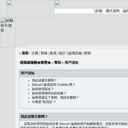
»
遊客:
注冊
|
登錄
|
會員
|
統計
|
論壇設施
|
幫助
礎聶織簷翻�䪖壅�
»
幫助
» 用戶須知
用戶須知
我必須要注冊嗎？
Discuz! 論壇使用 Cookies 嗎？
如何使用簽名？
如何使用個性化的頭像？
如果我遺忘了密碼，我該怎麼辦？
什麼是“短消息”？
我必須要注冊嗎？
這取決於管理員如何設置 Discuz! 論壇的用戶組權限選項，您甚至有可