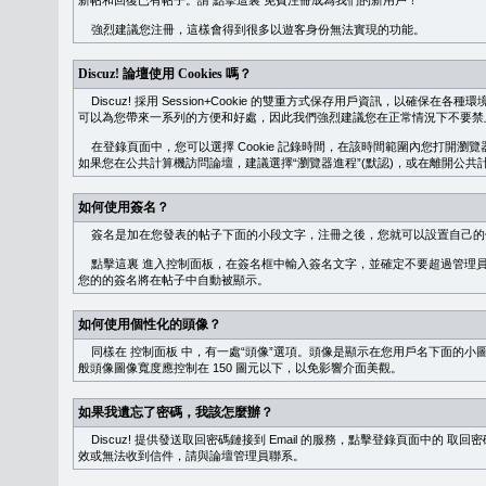
新帖和回復已有帖子。請
點擊這裏
免費注冊成為我們的新用戶！
強烈建議您注冊，這樣會得到很多以遊客身份無法實現的功能。
Discuz! 論壇使用 Cookies 嗎？
Discuz! 採用 Session+Cookie 的雙重方式保存用戶資訊，以確保在各
可以為您帶來一系列的方便和好處，因此我們強烈建議您在正常情況下不要禁止 Co
在登錄頁面中，您可以選擇 Cookie 記錄時間，在該時間範圍內您打開
如果您在公共計算機訪問論壇，建議選擇“瀏覽器進程”(默認)，或在離開公共計
如何使用簽名？
簽名是加在您發表的帖子下面的小段文字，注冊之後，您就可以設置自己的
點擊這裏
進入控制面板，在簽名框中輸入簽名文字，並確定不要超過管理員
您的的簽名將在帖子中自動被顯示。
如何使用個性化的頭像？
同樣在
控制面板
中，有一處“頭像”選項。頭像是顯示在您用戶名下面的小
般頭像圖像寬度應控制在 150 圖元以下，以免影響介面美觀。
如果我遺忘了密碼，我該怎麼辦？
Discuz! 提供發送取回密碼鏈接到 Email 的服務，點擊登錄頁面中的
取回密
效或無法收到信件，請與論壇管理員聯系。