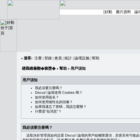
»
遊客:
注冊
|
登錄
|
會員
|
統計
|
論壇設施
|
幫助
礎聶織簷翻�䪖壅�
»
幫助
» 用戶須知
用戶須知
我必須要注冊嗎？
Discuz! 論壇使用 Cookies 嗎？
如何使用簽名？
如何使用個性化的頭像？
如果我遺忘了密碼，我該怎麼辦？
什麼是“短消息”？
我必須要注冊嗎？
這取決於管理員如何設置 Discuz! 論壇的用戶組權限選項，您甚至有可