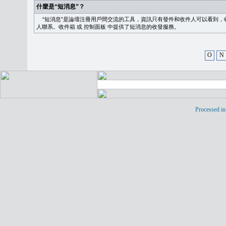
什麼是“短消息”？
“短消息”是論壇注冊用戶間交流的工具，資訊只有發件和收件人可以看到，
人聯系。
收件箱
或
控制面板
中提供了短消息的收發服務。
O
N
Processed in