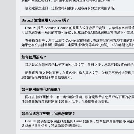
新帖和回復已有帖子。請
點擊這裏
免費注冊成為我們的新用戶！
強烈建議您注冊，這樣會得到很多以遊客身份無法實現的功能。
Discuz! 論壇使用 Cookies 嗎？
Discuz! 採用 Session+Cookie 的雙重方式保存用戶資訊，以確保在各
可以為您帶來一系列的方便和好處，因此我們強烈建議您在正常情況下不要禁止 Co
在登錄頁面中，您可以選擇 Cookie 記錄時間，在該時間範圍內您打開
如果您在公共計算機訪問論壇，建議選擇“瀏覽器進程”(默認)，或在離開公共計
如何使用簽名？
簽名是加在您發表的帖子下面的小段文字，注冊之後，您就可以設置自己的
點擊這裏
進入控制面板，在簽名框中輸入簽名文字，並確定不要超過管理員
您的的簽名將在帖子中自動被顯示。
如何使用個性化的頭像？
同樣在
控制面板
中，有一處“頭像”選項。頭像是顯示在您用戶名下面的小
般頭像圖像寬度應控制在 150 圖元以下，以免影響介面美觀。
如果我遺忘了密碼，我該怎麼辦？
Discuz! 提供發送取回密碼鏈接到 Email 的服務，點擊登錄頁面中的
取回密
效或無法收到信件，請與論壇管理員聯系。