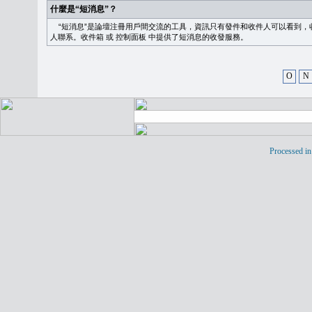
什麼是“短消息”？
“短消息”是論壇注冊用戶間交流的工具，資訊只有發件和收件人可以看到，
人聯系。
收件箱
或
控制面板
中提供了短消息的收發服務。
O
N
Processed in