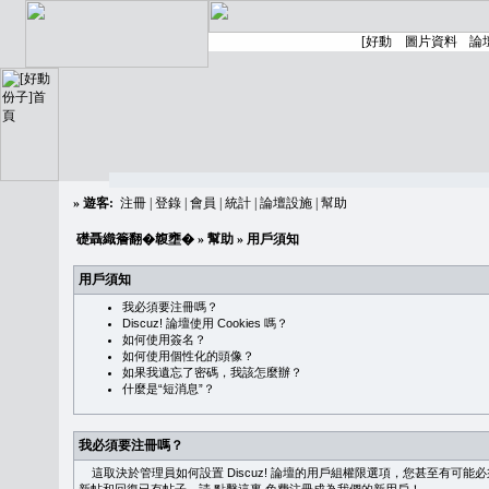
»
遊客:
注冊
|
登錄
|
會員
|
統計
|
論壇設施
|
幫助
礎聶織簷翻�䪖壅�
»
幫助
» 用戶須知
用戶須知
我必須要注冊嗎？
Discuz! 論壇使用 Cookies 嗎？
如何使用簽名？
如何使用個性化的頭像？
如果我遺忘了密碼，我該怎麼辦？
什麼是“短消息”？
我必須要注冊嗎？
這取決於管理員如何設置 Discuz! 論壇的用戶組權限選項，您甚至有可