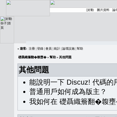
»
遊客:
注冊
|
登錄
|
會員
|
統計
|
論壇設施
|
幫助
礎聶織簷翻�䪖壅�
»
幫助
» 其他問題
其他問題
能說明一下 Discuz! 代碼
普通用戶如何成為版主？
我如何在 礎聶織簷翻�䪖壅