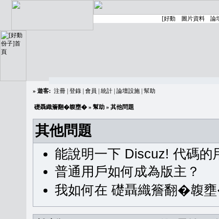
»
遊客:
注冊
|
登錄
|
會員
|
統計
|
論壇設施
|
幫助
礎聶織簷翻�䪖壅�
»
幫助
» 其他問題
其他問題
能說明一下 Discuz! 代碼
普通用戶如何成為版主？
我如何在 礎聶織簷翻�䪖壅