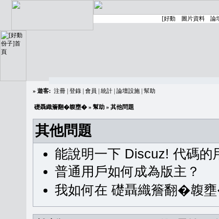
»
遊客:
注冊
|
登錄
|
會員
|
統計
|
論壇設施
|
幫助
礎聶織簷翻�䪖壅�
»
幫助
» 其他問題
其他問題
能說明一下 Discuz! 代碼
普通用戶如何成為版主？
我如何在 礎聶織簷翻�䪖壅