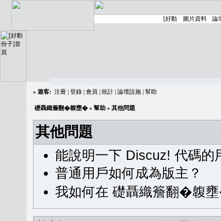
»
遊客:
注冊
|
登錄
|
會員
|
統計
|
論壇設施
|
幫助
礎聶織簷翻�䪖壅�
»
幫助
» 其他問題
其他問題
能說明一下 Discuz! 代碼
普通用戶如何成為版主？
我如何在 礎聶織簷翻�䪖壅