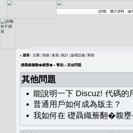
»
遊客:
注冊
|
登錄
|
會員
|
統計
|
論壇設施
|
幫助
礎聶織簷翻�䪖壅�
»
幫助
» 其他問題
其他問題
能說明一下 Discuz! 代碼
普通用戶如何成為版主？
我如何在 礎聶織簷翻�䪖壅