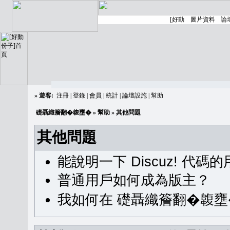
»
遊客:
注冊
|
登錄
|
會員
|
統計
|
論壇設施
|
幫助
礎聶織簷翻�䪖壅�
»
幫助
» 其他問題
其他問題
能說明一下 Discuz! 代碼
普通用戶如何成為版主？
我如何在 礎聶織簷翻�䪖壅