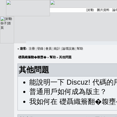
»
遊客:
注冊
|
登錄
|
會員
|
統計
|
論壇設施
|
幫助
礎聶織簷翻�䪖壅�
»
幫助
» 其他問題
其他問題
能說明一下 Discuz! 代碼
普通用戶如何成為版主？
我如何在 礎聶織簷翻�䪖壅