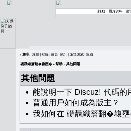
»
遊客:
注冊
|
登錄
|
會員
|
統計
|
論壇設施
|
幫助
礎聶織簷翻�䪖壅�
»
幫助
» 其他問題
其他問題
能說明一下 Discuz! 代碼
普通用戶如何成為版主？
我如何在 礎聶織簷翻�䪖壅