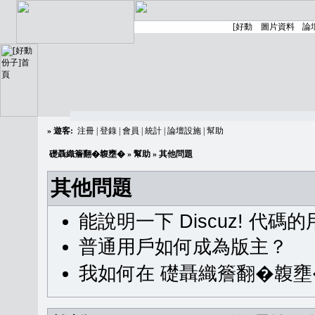
»
遊客:
注冊
|
登錄
|
會員
|
統計
|
論壇設施
|
幫助
礎聶織簷翻�䪖壅�
»
幫助
» 其他問題
其他問題
能說明一下 Discuz! 代碼
普通用戶如何成為版主？
我如何在 礎聶織簷翻�䪖壅