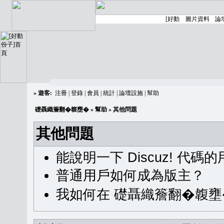
»
遊客:
注冊
|
登錄
|
會員
|
統計
|
論壇設施
|
幫助
礎聶織簷翻�䪖壅�
»
幫助
» 其他問題
其他問題
能說明一下 Discuz! 代碼
普通用戶如何成為版主？
我如何在 礎聶織簷翻�䪖壅