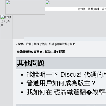
»
遊客:
注冊
|
登錄
|
會員
|
統計
|
論壇設施
|
幫助
礎聶織簷翻�䪖壅�
»
幫助
» 其他問題
其他問題
能說明一下 Discuz! 代碼
普通用戶如何成為版主？
我如何在 礎聶織簷翻�䪖壅