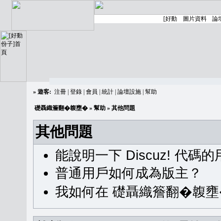
»
遊客:
注冊
|
登錄
|
會員
|
統計
|
論壇設施
|
幫助
礎聶織簷翻�䪖壅�
»
幫助
» 其他問題
其他問題
能說明一下 Discuz! 代碼
普通用戶如何成為版主？
我如何在 礎聶織簷翻�䪖壅