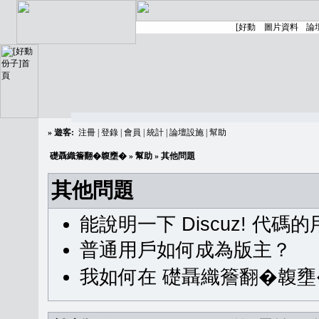
»
遊客:
注冊
|
登錄
|
會員
|
統計
|
論壇設施
|
幫助
礎聶織簷翻�䪖壅�
»
幫助
» 其他問題
其他問題
能說明一下 Discuz! 代碼
普通用戶如何成為版主？
我如何在 礎聶織簷翻�䪖壅