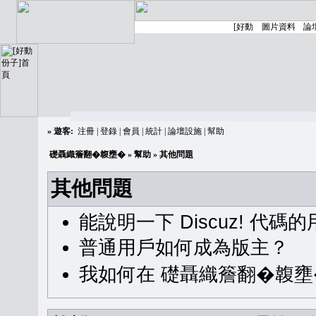
»
遊客:
注冊
|
登錄
|
會員
|
統計
|
論壇設施
|
幫助
礎聶織簷翻�䪖壅�
»
幫助
» 其他問題
其他問題
能說明一下 Discuz! 代碼
普通用戶如何成為版主？
我如何在 礎聶織簷翻�䪖壅