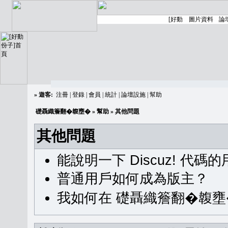
»
遊客:
注冊
|
登錄
|
會員
|
統計
|
論壇設施
|
幫助
礎聶織簷翻�䪖壅�
»
幫助
» 其他問題
其他問題
能說明一下 Discuz! 代碼
普通用戶如何成為版主？
我如何在 礎聶織簷翻�䪖壅