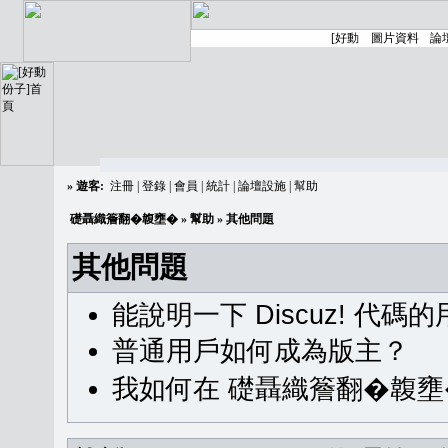
»
遊客:
注冊
|
登錄
|
會員
|
統計
|
論壇設施
|
幫助
礎聶織簷翻�䪖壅�
»
幫助
» 其他問題
其他問題
能說明一下 Discuz! 代碼
普通用戶如何成為版主？
我如何在 礎聶織簷翻�䪖壅