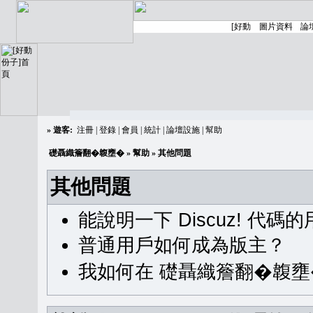
»
遊客:
注冊
|
登錄
|
會員
|
統計
|
論壇設施
|
幫助
礎聶織簷翻�䪖壅�
»
幫助
» 其他問題
其他問題
能說明一下 Discuz! 代碼
普通用戶如何成為版主？
我如何在 礎聶織簷翻�䪖壅