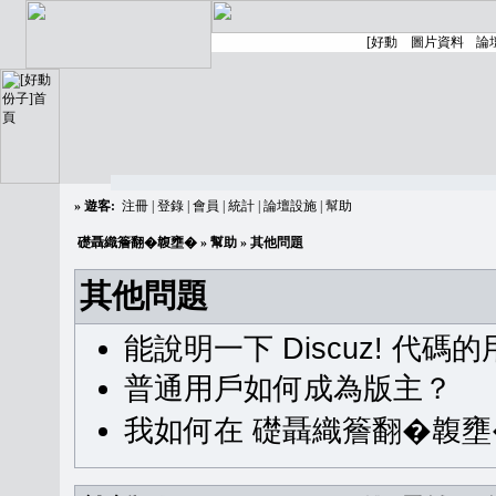
»
遊客:
注冊
|
登錄
|
會員
|
統計
|
論壇設施
|
幫助
礎聶織簷翻�䪖壅�
»
幫助
» 其他問題
其他問題
能說明一下 Discuz! 代碼
普通用戶如何成為版主？
我如何在 礎聶織簷翻�䪖壅