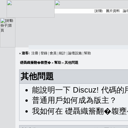
»
遊客:
注冊
|
登錄
|
會員
|
統計
|
論壇設施
|
幫助
礎聶織簷翻�䪖壅�
»
幫助
» 其他問題
其他問題
能說明一下 Discuz! 代碼
普通用戶如何成為版主？
我如何在 礎聶織簷翻�䪖壅