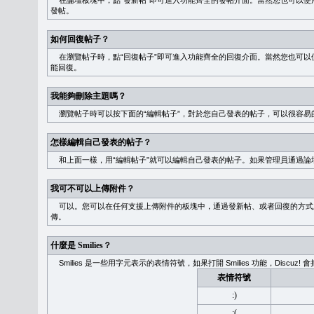
在論壇板塊中，點“發新帖”即可進入功能齊全的發帖介面。當然您也可以使用
發帖。
如何回復帖子？
在瀏覽帖子時，點“回復帖子”即可進入功能齊全的回復介面。當然您也可以使
能回復。
我能夠刪除主題嗎？
瀏覽帖子時可以按下面的“編輯帖子”，對於您自己發表的帖子，可以很容易
怎樣編輯自己發表的帖子？
和上面一樣，用“編輯帖子”就可以編輯自己發表的帖子。如果管理員通過論
我可不可以上傳附件？
可以。您可以在任何支援上傳附件的板塊中，通過發新帖、或者回復的方式
傳。
什麼是 Smilies？
Smilies 是一些用字元表示的表情符號，如果打開 Smilies 功能，Discu
表情符號
:)
:(