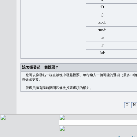
:D
;)
:cool:
:mad:
:o
:P
:lol:
該怎樣發起一個投票？
您可以像發帖一樣在板塊中發起投票。每行輸入一個可能的選項（最多10個
擇做出更改。
管理員擁有隨時關閉和修改投票選項的權力。
O
N