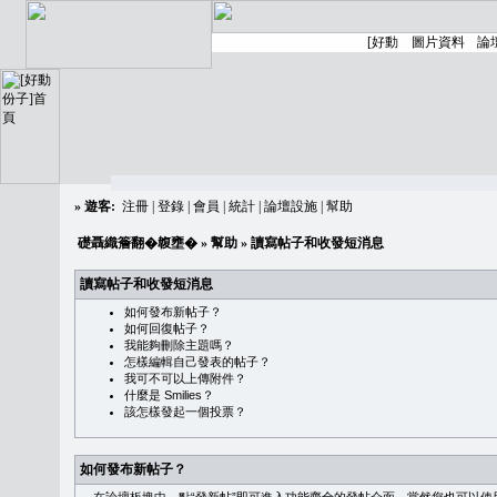
»
遊客:
注冊
|
登錄
|
會員
|
統計
|
論壇設施
|
幫助
礎聶織簷翻�䪖壅�
»
幫助
» 讀寫帖子和收發短消息
讀寫帖子和收發短消息
如何發布新帖子？
如何回復帖子？
我能夠刪除主題嗎？
怎樣編輯自己發表的帖子？
我可不可以上傳附件？
什麼是 Smilies？
該怎樣發起一個投票？
如何發布新帖子？