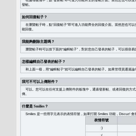
在論壇板塊中，點“發新帖”即可進入功能齊全的發帖介面。當然您也可以使用
發帖。
如何回復帖子？
在瀏覽帖子時，點“回復帖子”即可進入功能齊全的回復介面。當然您也可以使
能回復。
我能夠刪除主題嗎？
瀏覽帖子時可以按下面的“編輯帖子”，對於您自己發表的帖子，可以很容易
怎樣編輯自己發表的帖子？
和上面一樣，用“編輯帖子”就可以編輯自己發表的帖子。如果管理員通過論
我可不可以上傳附件？
可以。您可以在任何支援上傳附件的板塊中，通過發新帖、或者回復的方式
傳。
什麼是 Smilies？
Smilies 是一些用字元表示的表情符號，如果打開 Smilies 功能，Discu
表情符號
:)
:(