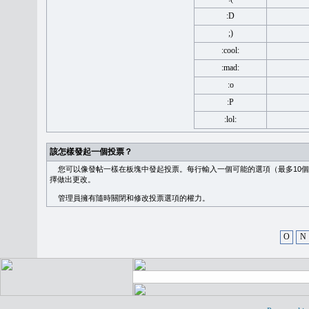
:D
;)
:cool:
:mad:
:o
:P
:lol:
該怎樣發起一個投票？
您可以像發帖一樣在板塊中發起投票。每行輸入一個可能的選項（最多10個
擇做出更改。
管理員擁有隨時關閉和修改投票選項的權力。
O
N