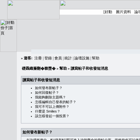
»
遊客:
注冊
|
登錄
|
會員
|
統計
|
論壇設施
|
幫助
礎聶織簷翻�䪖壅�
»
幫助
» 讀寫帖子和收發短消息
讀寫帖子和收發短消息
如何發布新帖子？
如何回復帖子？
我能夠刪除主題嗎？
怎樣編輯自己發表的帖子？
我可不可以上傳附件？
什麼是 Smilies？
該怎樣發起一個投票？
如何發布新帖子？