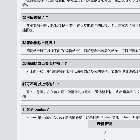
在論壇板塊中，點“發新帖”即可進入功能齊全的發帖介面。當然您也可以使用
發帖。
如何回復帖子？
在瀏覽帖子時，點“回復帖子”即可進入功能齊全的回復介面。當然您也可以使
能回復。
我能夠刪除主題嗎？
瀏覽帖子時可以按下面的“編輯帖子”，對於您自己發表的帖子，可以很容易
怎樣編輯自己發表的帖子？
和上面一樣，用“編輯帖子”就可以編輯自己發表的帖子。如果管理員通過論
我可不可以上傳附件？
可以。您可以在任何支援上傳附件的板塊中，通過發新帖、或者回復的方式
傳。
什麼是 Smilies？
Smilies 是一些用字元表示的表情符號，如果打開 Smilies 功能，Discu
表情符號
:)
:(