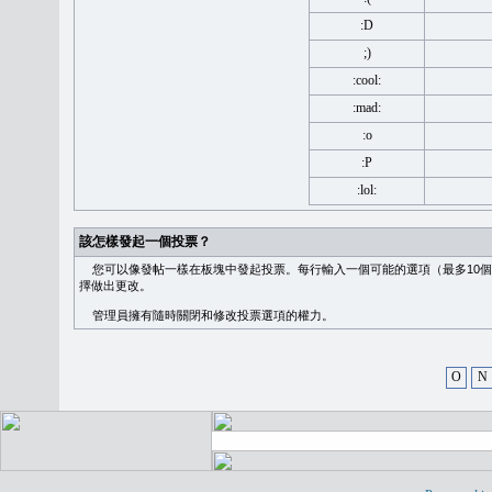
:D
;)
:cool:
:mad:
:o
:P
:lol:
該怎樣發起一個投票？
您可以像發帖一樣在板塊中發起投票。每行輸入一個可能的選項（最多10個
擇做出更改。
管理員擁有隨時關閉和修改投票選項的權力。
O
N