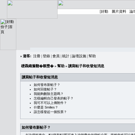
»
遊客:
注冊
|
登錄
|
會員
|
統計
|
論壇設施
|
幫助
礎聶織簷翻�䪖壅�
»
幫助
» 讀寫帖子和收發短消息
讀寫帖子和收發短消息
如何發布新帖子？
如何回復帖子？
我能夠刪除主題嗎？
怎樣編輯自己發表的帖子？
我可不可以上傳附件？
什麼是 Smilies？
該怎樣發起一個投票？
如何發布新帖子？