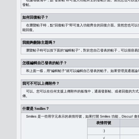
在論壇板塊中，點“發新帖”即可進入功能齊全的發帖介面。當然您也可以使用
發帖。
如何回復帖子？
在瀏覽帖子時，點“回復帖子”即可進入功能齊全的回復介面。當然您也可以使
能回復。
我能夠刪除主題嗎？
瀏覽帖子時可以按下面的“編輯帖子”，對於您自己發表的帖子，可以很容易
怎樣編輯自己發表的帖子？
和上面一樣，用“編輯帖子”就可以編輯自己發表的帖子。如果管理員通過論
我可不可以上傳附件？
可以。您可以在任何支援上傳附件的板塊中，通過發新帖、或者回復的方式
傳。
什麼是 Smilies？
Smilies 是一些用字元表示的表情符號，如果打開 Smilies 功能，Discu
表情符號
:)
:(