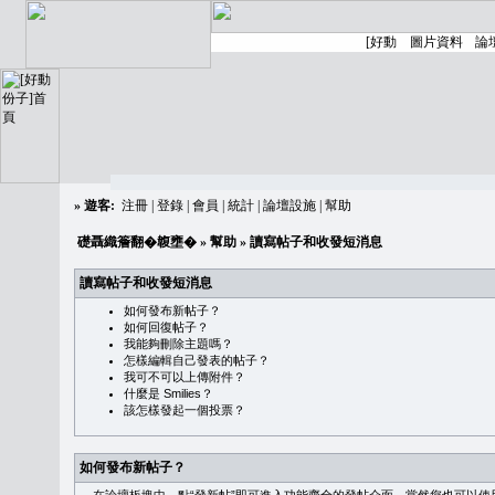
»
遊客:
注冊
|
登錄
|
會員
|
統計
|
論壇設施
|
幫助
礎聶織簷翻�䪖壅�
»
幫助
» 讀寫帖子和收發短消息
讀寫帖子和收發短消息
如何發布新帖子？
如何回復帖子？
我能夠刪除主題嗎？
怎樣編輯自己發表的帖子？
我可不可以上傳附件？
什麼是 Smilies？
該怎樣發起一個投票？
如何發布新帖子？