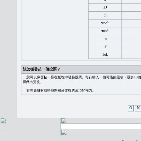
:D
;)
:cool:
:mad:
:o
:P
:lol:
該怎樣發起一個投票？
您可以像發帖一樣在板塊中發起投票。每行輸入一個可能的選項（最多10個
擇做出更改。
管理員擁有隨時關閉和修改投票選項的權力。
O
N