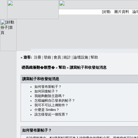
»
遊客:
注冊
|
登錄
|
會員
|
統計
|
論壇設施
|
幫助
礎聶織簷翻�䪖壅�
»
幫助
» 讀寫帖子和收發短消息
讀寫帖子和收發短消息
如何發布新帖子？
如何回復帖子？
我能夠刪除主題嗎？
怎樣編輯自己發表的帖子？
我可不可以上傳附件？
什麼是 Smilies？
該怎樣發起一個投票？
如何發布新帖子？