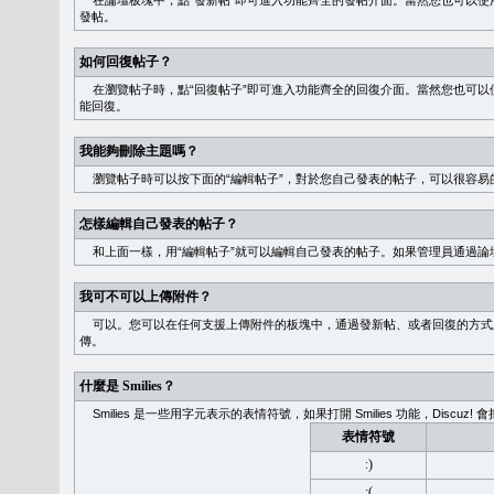
在論壇板塊中，點“發新帖”即可進入功能齊全的發帖介面。當然您也可以使用
發帖。
如何回復帖子？
在瀏覽帖子時，點“回復帖子”即可進入功能齊全的回復介面。當然您也可以使
能回復。
我能夠刪除主題嗎？
瀏覽帖子時可以按下面的“編輯帖子”，對於您自己發表的帖子，可以很容易
怎樣編輯自己發表的帖子？
和上面一樣，用“編輯帖子”就可以編輯自己發表的帖子。如果管理員通過論
我可不可以上傳附件？
可以。您可以在任何支援上傳附件的板塊中，通過發新帖、或者回復的方式
傳。
什麼是 Smilies？
Smilies 是一些用字元表示的表情符號，如果打開 Smilies 功能，Discu
表情符號
:)
:(