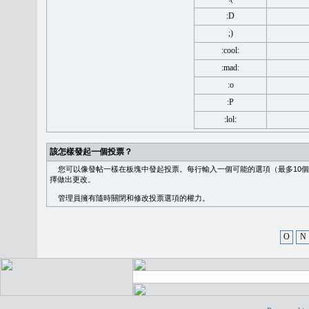
:D
;)
:cool:
:mad:
:o
:P
:lol:
該怎樣發起一個投票？
您可以像發帖一樣在板塊中發起投票。每行輸入一個可能的選項（最多10個
擇做出更改。
管理員擁有隨時關閉和修改投票選項的權力。
O
N