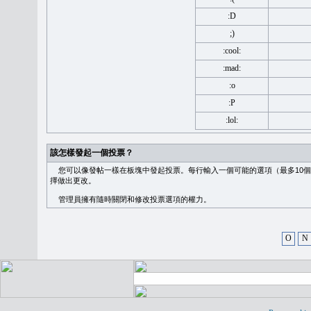
:D
;)
:cool:
:mad:
:o
:P
:lol:
該怎樣發起一個投票？
您可以像發帖一樣在板塊中發起投票。每行輸入一個可能的選項（最多10個
擇做出更改。
管理員擁有隨時關閉和修改投票選項的權力。
O
N