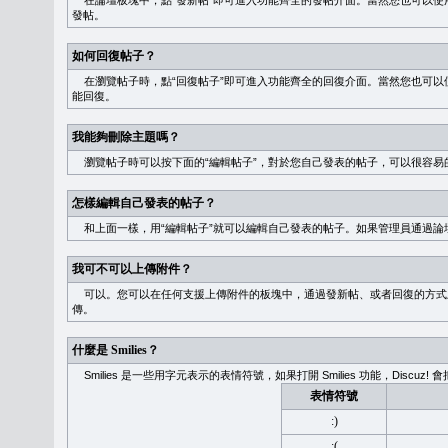
在論壇板塊中，點“發新帖”即可進入功能齊全的發帖介面。當然您也可以使用
發帖。
如何回復帖子？
在瀏覽帖子時，點“回復帖子”即可進入功能齊全的回復介面。當然您也可以使
能回復。
我能夠刪除主題嗎？
瀏覽帖子時可以按下面的“編輯帖子”，對於您自己發表的帖子，可以很容易
怎樣編輯自己發表的帖子？
和上面一樣，用“編輯帖子”就可以編輯自己發表的帖子。如果管理員通過論
我可不可以上傳附件？
可以。您可以在任何支援上傳附件的板塊中，通過發新帖、或者回復的方式
傳。
什麼是 Smilies？
Smilies 是一些用字元表示的表情符號，如果打開 Smilies 功能，Discu
表情符號
:)
:(