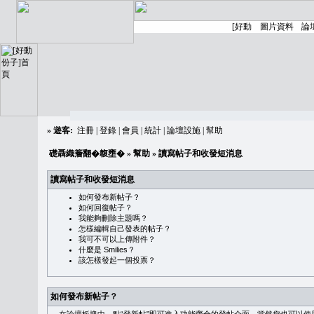
»
遊客:
注冊
|
登錄
|
會員
|
統計
|
論壇設施
|
幫助
礎聶織簷翻�䪖壅�
»
幫助
» 讀寫帖子和收發短消息
讀寫帖子和收發短消息
如何發布新帖子？
如何回復帖子？
我能夠刪除主題嗎？
怎樣編輯自己發表的帖子？
我可不可以上傳附件？
什麼是 Smilies？
該怎樣發起一個投票？
如何發布新帖子？