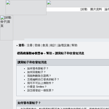
»
遊客:
注冊
|
登錄
|
會員
|
統計
|
論壇設施
|
幫助
礎聶織簷翻�䪖壅�
»
幫助
» 讀寫帖子和收發短消息
讀寫帖子和收發短消息
如何發布新帖子？
如何回復帖子？
我能夠刪除主題嗎？
怎樣編輯自己發表的帖子？
我可不可以上傳附件？
什麼是 Smilies？
該怎樣發起一個投票？
如何發布新帖子？