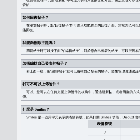
在論壇板塊中，點“發新帖”即可進入功能齊全的發帖介面。當然您也可以使用
發帖。
如何回復帖子？
在瀏覽帖子時，點“回復帖子”即可進入功能齊全的回復介面。當然您也可以使
能回復。
我能夠刪除主題嗎？
瀏覽帖子時可以按下面的“編輯帖子”，對於您自己發表的帖子，可以很容易
怎樣編輯自己發表的帖子？
和上面一樣，用“編輯帖子”就可以編輯自己發表的帖子。如果管理員通過論
我可不可以上傳附件？
可以。您可以在任何支援上傳附件的板塊中，通過發新帖、或者回復的方式
傳。
什麼是 Smilies？
Smilies 是一些用字元表示的表情符號，如果打開 Smilies 功能，Discu
表情符號
:)
:(