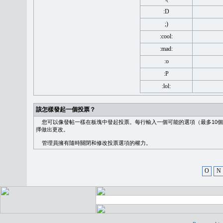
:D
;)
:cool:
:mad:
:o
:P
:lol:
該怎樣發起一個投票？
您可以像發帖一樣在板塊中發起投票。每行輸入一個可能的選項（最多10個
擇做出更改。
管理員擁有隨時關閉和修改投票選項的權力。
O
N