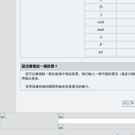
:D
;)
:cool:
:mad:
:o
:P
:lol:
該怎樣發起一個投票？
您可以像發帖一樣在板塊中發起投票。每行輸入一個可能的選項（最多10個
擇做出更改。
管理員擁有隨時關閉和修改投票選項的權力。
O
N