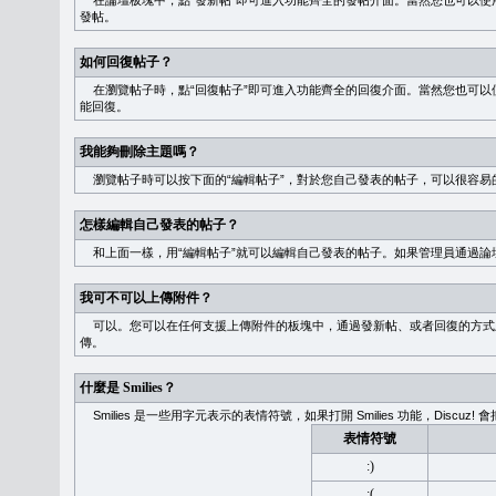
在論壇板塊中，點“發新帖”即可進入功能齊全的發帖介面。當然您也可以使用
發帖。
如何回復帖子？
在瀏覽帖子時，點“回復帖子”即可進入功能齊全的回復介面。當然您也可以使
能回復。
我能夠刪除主題嗎？
瀏覽帖子時可以按下面的“編輯帖子”，對於您自己發表的帖子，可以很容易
怎樣編輯自己發表的帖子？
和上面一樣，用“編輯帖子”就可以編輯自己發表的帖子。如果管理員通過論
我可不可以上傳附件？
可以。您可以在任何支援上傳附件的板塊中，通過發新帖、或者回復的方式
傳。
什麼是 Smilies？
Smilies 是一些用字元表示的表情符號，如果打開 Smilies 功能，Discu
表情符號
:)
:(