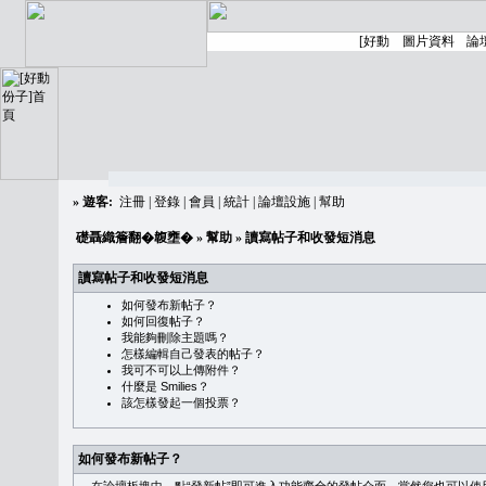
»
遊客:
注冊
|
登錄
|
會員
|
統計
|
論壇設施
|
幫助
礎聶織簷翻�䪖壅�
»
幫助
» 讀寫帖子和收發短消息
讀寫帖子和收發短消息
如何發布新帖子？
如何回復帖子？
我能夠刪除主題嗎？
怎樣編輯自己發表的帖子？
我可不可以上傳附件？
什麼是 Smilies？
該怎樣發起一個投票？
如何發布新帖子？