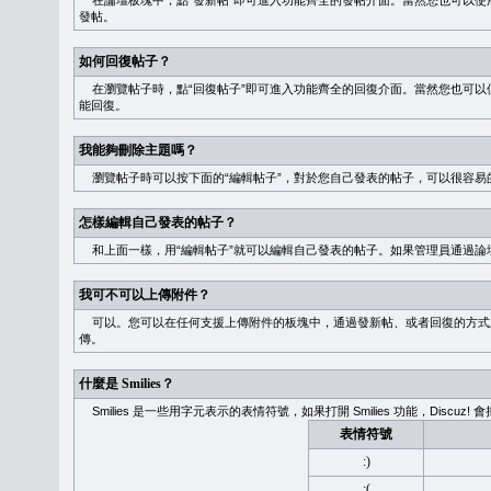
在論壇板塊中，點“發新帖”即可進入功能齊全的發帖介面。當然您也可以使用
發帖。
如何回復帖子？
在瀏覽帖子時，點“回復帖子”即可進入功能齊全的回復介面。當然您也可以使
能回復。
我能夠刪除主題嗎？
瀏覽帖子時可以按下面的“編輯帖子”，對於您自己發表的帖子，可以很容易
怎樣編輯自己發表的帖子？
和上面一樣，用“編輯帖子”就可以編輯自己發表的帖子。如果管理員通過論
我可不可以上傳附件？
可以。您可以在任何支援上傳附件的板塊中，通過發新帖、或者回復的方式
傳。
什麼是 Smilies？
Smilies 是一些用字元表示的表情符號，如果打開 Smilies 功能，Discu
表情符號
:)
:(