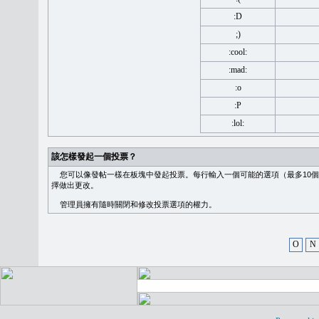
:D
;)
:cool:
:mad:
:o
:P
:lol:
該怎樣發起一個投票？
您可以像發帖一樣在板塊中發起投票。每行輸入一個可能的選項（最多10個
擇做出更改。
管理員擁有隨時關閉和修改投票選項的權力。
O
N