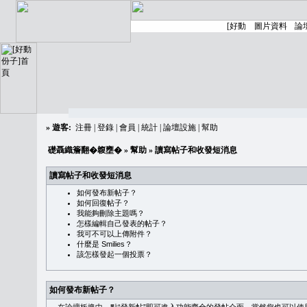
»
遊客:
注冊
|
登錄
|
會員
|
統計
|
論壇設施
|
幫助
礎聶織簷翻�䪖壅�
»
幫助
» 讀寫帖子和收發短消息
讀寫帖子和收發短消息
如何發布新帖子？
如何回復帖子？
我能夠刪除主題嗎？
怎樣編輯自己發表的帖子？
我可不可以上傳附件？
什麼是 Smilies？
該怎樣發起一個投票？
如何發布新帖子？