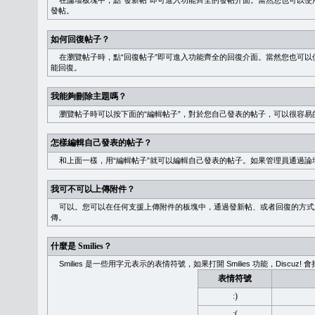
在論壇板塊中，點“發新帖”即可進入功能齊全的發帖介面。當然您也可以使用
發帖。
如何回復帖子？
在瀏覽帖子時，點“回復帖子”即可進入功能齊全的回復介面。當然您也可以使
能回復。
我能夠刪除主題嗎？
瀏覽帖子時可以按下面的“編輯帖子”，對於您自己發表的帖子，可以很容易
怎樣編輯自己發表的帖子？
和上面一樣，用“編輯帖子”就可以編輯自己發表的帖子。如果管理員通過論
我可不可以上傳附件？
可以。您可以在任何支援上傳附件的板塊中，通過發新帖、或者回復的方式
傳。
什麼是 Smilies？
Smilies 是一些用字元表示的表情符號，如果打開 Smilies 功能，Discu
表情符號
:)
:(