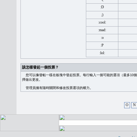
:D
;)
:cool:
:mad:
:o
:P
:lol:
該怎樣發起一個投票？
您可以像發帖一樣在板塊中發起投票。每行輸入一個可能的選項（最多10個
擇做出更改。
管理員擁有隨時關閉和修改投票選項的權力。
O
N