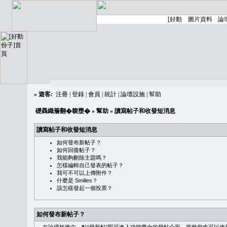
»
遊客:
注冊
|
登錄
|
會員
|
統計
|
論壇設施
|
幫助
礎聶織簷翻�䪖壅�
»
幫助
» 讀寫帖子和收發短消息
讀寫帖子和收發短消息
如何發布新帖子？
如何回復帖子？
我能夠刪除主題嗎？
怎樣編輯自己發表的帖子？
我可不可以上傳附件？
什麼是 Smilies？
該怎樣發起一個投票？
如何發布新帖子？