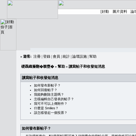
»
遊客:
注冊
|
登錄
|
會員
|
統計
|
論壇設施
|
幫助
礎聶織簷翻�䪖壅�
»
幫助
» 讀寫帖子和收發短消息
讀寫帖子和收發短消息
如何發布新帖子？
如何回復帖子？
我能夠刪除主題嗎？
怎樣編輯自己發表的帖子？
我可不可以上傳附件？
什麼是 Smilies？
該怎樣發起一個投票？
如何發布新帖子？