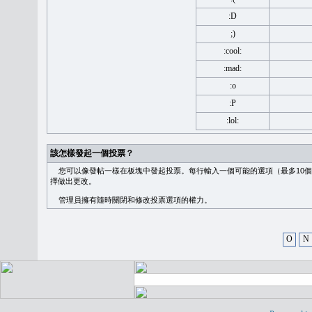
:D
;)
:cool:
:mad:
:o
:P
:lol:
該怎樣發起一個投票？
您可以像發帖一樣在板塊中發起投票。每行輸入一個可能的選項（最多10個
擇做出更改。
管理員擁有隨時關閉和修改投票選項的權力。
O
N