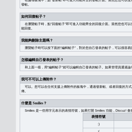
在論壇板塊中，點“發新帖”即可進入功能齊全的發帖介面。當然您也可以使用
發帖。
如何回復帖子？
在瀏覽帖子時，點“回復帖子”即可進入功能齊全的回復介面。當然您也可以使
能回復。
我能夠刪除主題嗎？
瀏覽帖子時可以按下面的“編輯帖子”，對於您自己發表的帖子，可以很容易
怎樣編輯自己發表的帖子？
和上面一樣，用“編輯帖子”就可以編輯自己發表的帖子。如果管理員通過論
我可不可以上傳附件？
可以。您可以在任何支援上傳附件的板塊中，通過發新帖、或者回復的方式
傳。
什麼是 Smilies？
Smilies 是一些用字元表示的表情符號，如果打開 Smilies 功能，Discu
表情符號
:)
:(