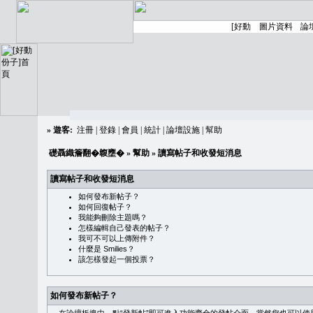
»
遊客:
注冊
|
登錄
|
會員
|
統計
|
論壇設施
|
幫助
礎聶織簷翻�䪖壅�
»
幫助
» 讀寫帖子和收發短消息
讀寫帖子和收發短消息
如何發布新帖子？
如何回復帖子？
我能夠刪除主題嗎？
怎樣編輯自己發表的帖子？
我可不可以上傳附件？
什麼是 Smilies？
該怎樣發起一個投票？
如何發布新帖子？