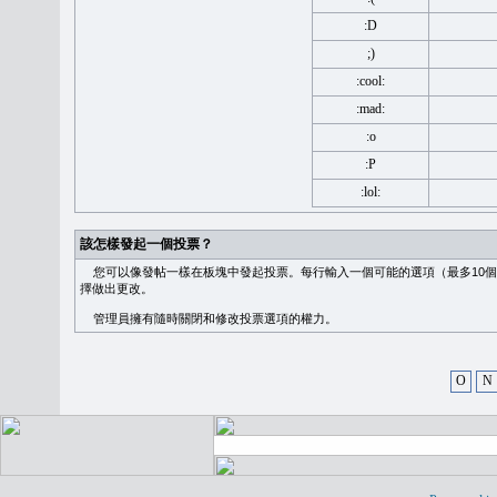
:D
;)
:cool:
:mad:
:o
:P
:lol:
該怎樣發起一個投票？
您可以像發帖一樣在板塊中發起投票。每行輸入一個可能的選項（最多10個
擇做出更改。
管理員擁有隨時關閉和修改投票選項的權力。
O
N