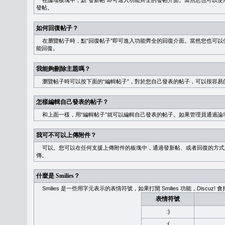
在論壇板塊中，點“發新帖”即可進入功能齊全的發帖介面。當然您也可以使用
發帖。
如何回復帖子？
在瀏覽帖子時，點“回復帖子”即可進入功能齊全的回復介面。當然您也可以使
能回復。
我能夠刪除主題嗎？
瀏覽帖子時可以按下面的“編輯帖子”，對於您自己發表的帖子，可以很容易
怎樣編輯自己發表的帖子？
和上面一樣，用“編輯帖子”就可以編輯自己發表的帖子。如果管理員通過論
我可不可以上傳附件？
可以。您可以在任何支援上傳附件的板塊中，通過發新帖、或者回復的方式
傳。
什麼是 Smilies？
Smilies 是一些用字元表示的表情符號，如果打開 Smilies 功能，Discu
表情符號
:)
:(