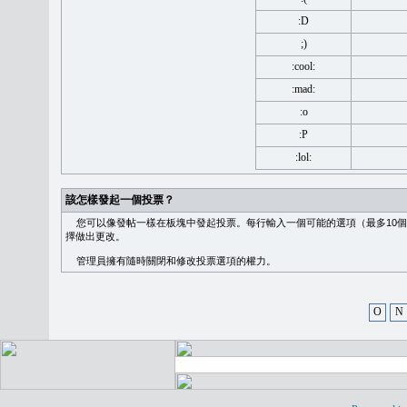
:D
;)
:cool:
:mad:
:o
:P
:lol:
該怎樣發起一個投票？
您可以像發帖一樣在板塊中發起投票。每行輸入一個可能的選項（最多10個
擇做出更改。
管理員擁有隨時關閉和修改投票選項的權力。
O
N