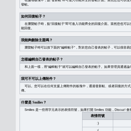
在論壇板塊中，點“發新帖”即可進入功能齊全的發帖介面。當然您也可以使用
發帖。
如何回復帖子？
在瀏覽帖子時，點“回復帖子”即可進入功能齊全的回復介面。當然您也可以使
能回復。
我能夠刪除主題嗎？
瀏覽帖子時可以按下面的“編輯帖子”，對於您自己發表的帖子，可以很容易
怎樣編輯自己發表的帖子？
和上面一樣，用“編輯帖子”就可以編輯自己發表的帖子。如果管理員通過論
我可不可以上傳附件？
可以。您可以在任何支援上傳附件的板塊中，通過發新帖、或者回復的方式
傳。
什麼是 Smilies？
Smilies 是一些用字元表示的表情符號，如果打開 Smilies 功能，Discu
表情符號
:)
:(