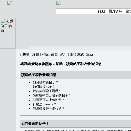
»
遊客:
注冊
|
登錄
|
會員
|
統計
|
論壇設施
|
幫助
礎聶織簷翻�䪖壅�
»
幫助
» 讀寫帖子和收發短消息
讀寫帖子和收發短消息
如何發布新帖子？
如何回復帖子？
我能夠刪除主題嗎？
怎樣編輯自己發表的帖子？
我可不可以上傳附件？
什麼是 Smilies？
該怎樣發起一個投票？
如何發布新帖子？