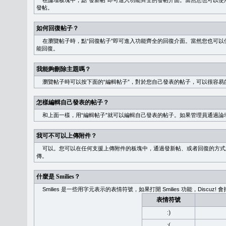
在論壇板塊中，點“發新帖”即可進入功能齊全的發帖介面。當然您也可以使用
發帖。
如何回復帖子？
在瀏覽帖子時，點“回復帖子”即可進入功能齊全的回復介面。當然您也可以使
能回復。
我能夠刪除主題嗎？
瀏覽帖子時可以按下面的“編輯帖子”，對於您自己發表的帖子，可以很容易
怎樣編輯自己發表的帖子？
和上面一樣，用“編輯帖子”就可以編輯自己發表的帖子。如果管理員通過論
我可不可以上傳附件？
可以。您可以在任何支援上傳附件的板塊中，通過發新帖、或者回復的方式
傳。
什麼是 Smilies？
Smilies 是一些用字元表示的表情符號，如果打開 Smilies 功能，Discu
表情符號
:)
:(