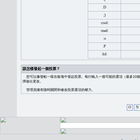
:D
;)
:cool:
:mad:
:o
:P
:lol:
該怎樣發起一個投票？
您可以像發帖一樣在板塊中發起投票。每行輸入一個可能的選項（最多10個
擇做出更改。
管理員擁有隨時關閉和修改投票選項的權力。
O
N