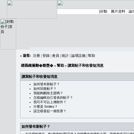
»
遊客:
注冊
|
登錄
|
會員
|
統計
|
論壇設施
|
幫助
礎聶織簷翻�䪖壅�
»
幫助
» 讀寫帖子和收發短消息
讀寫帖子和收發短消息
如何發布新帖子？
如何回復帖子？
我能夠刪除主題嗎？
怎樣編輯自己發表的帖子？
我可不可以上傳附件？
什麼是 Smilies？
該怎樣發起一個投票？
如何發布新帖子？