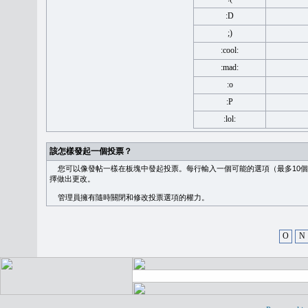
:D
;)
:cool:
:mad:
:o
:P
:lol:
該怎樣發起一個投票？
您可以像發帖一樣在板塊中發起投票。每行輸入一個可能的選項（最多10個
擇做出更改。
管理員擁有隨時關閉和修改投票選項的權力。
O
N