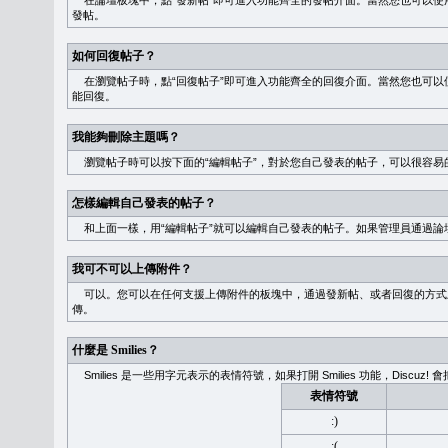
在論壇板塊中，點“發新帖”即可進入功能齊全的發帖介面。當然您也可以使用
發帖。
如何回復帖子？
在瀏覽帖子時，點“回復帖子”即可進入功能齊全的回復介面。當然您也可以使
能回復。
我能夠刪除主題嗎？
瀏覽帖子時可以按下面的“編輯帖子”，對於您自己發表的帖子，可以很容易
怎樣編輯自己發表的帖子？
和上面一樣，用“編輯帖子”就可以編輯自己發表的帖子。如果管理員通過論
我可不可以上傳附件？
可以。您可以在任何支援上傳附件的板塊中，通過發新帖、或者回復的方式
傳。
什麼是 Smilies？
Smilies 是一些用字元表示的表情符號，如果打開 Smilies 功能，Discu
表情符號
:)
:(