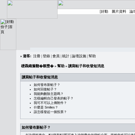
»
遊客:
注冊
|
登錄
|
會員
|
統計
|
論壇設施
|
幫助
礎聶織簷翻�䪖壅�
»
幫助
» 讀寫帖子和收發短消息
讀寫帖子和收發短消息
如何發布新帖子？
如何回復帖子？
我能夠刪除主題嗎？
怎樣編輯自己發表的帖子？
我可不可以上傳附件？
什麼是 Smilies？
該怎樣發起一個投票？
如何發布新帖子？