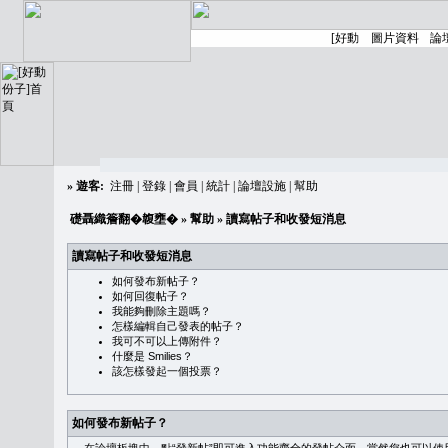
»
遊客:
注冊
|
登錄
|
會員
|
統計
|
論壇設施
|
幫助
礎聶織簷翻�䪖壅�
»
幫助
» 讀寫帖子和收發短消息
讀寫帖子和收發短消息
如何發布新帖子？
如何回復帖子？
我能夠刪除主題嗎？
怎樣編輯自己發表的帖子？
我可不可以上傳附件？
什麼是 Smilies？
該怎樣發起一個投票？
如何發布新帖子？