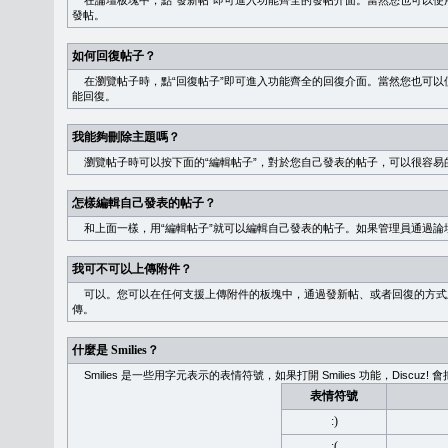
在論壇板塊中，點“發新帖”即可進入功能齊全的發帖介面。當然您也可以使用
發帖。
如何回復帖子？
在瀏覽帖子時，點“回復帖子”即可進入功能齊全的回復介面。當然您也可以使
能回復。
我能夠刪除主題嗎？
瀏覽帖子時可以按下面的“編輯帖子”，對於您自己發表的帖子，可以很容易
怎樣編輯自己發表的帖子？
和上面一樣，用“編輯帖子”就可以編輯自己發表的帖子。如果管理員通過論
我可不可以上傳附件？
可以。您可以在任何支援上傳附件的板塊中，通過發新帖、或者回復的方式
傳。
什麼是 Smilies？
Smilies 是一些用字元表示的表情符號，如果打開 Smilies 功能，Discu
表情符號
:)
:(