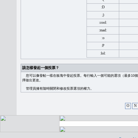
:D
;)
:cool:
:mad:
:o
:P
:lol:
該怎樣發起一個投票？
您可以像發帖一樣在板塊中發起投票。每行輸入一個可能的選項（最多10個
擇做出更改。
管理員擁有隨時關閉和修改投票選項的權力。
O
N