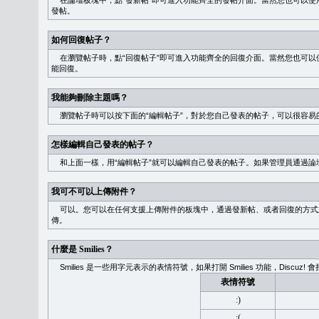
在論壇板塊中，點“發新帖”即可進入功能齊全的發帖介面。當然您也可以使用
發帖。
如何回復帖子？
在瀏覽帖子時，點“回復帖子”即可進入功能齊全的回復介面。當然您也可以使
能回復。
我能夠刪除主題嗎？
瀏覽帖子時可以按下面的“編輯帖子”，對於您自己發表的帖子，可以很容易
怎樣編輯自己發表的帖子？
和上面一樣，用“編輯帖子”就可以編輯自己發表的帖子。如果管理員通過論
我可不可以上傳附件？
可以。您可以在任何支援上傳附件的板塊中，通過發新帖、或者回復的方式
傳。
什麼是 Smilies？
Smilies 是一些用字元表示的表情符號，如果打開 Smilies 功能，Discu
表情符號
:)
:(