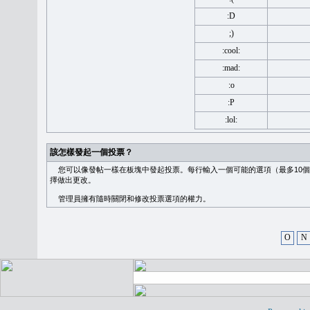
:D
;)
:cool:
:mad:
:o
:P
:lol:
該怎樣發起一個投票？
您可以像發帖一樣在板塊中發起投票。每行輸入一個可能的選項（最多10個
擇做出更改。
管理員擁有隨時關閉和修改投票選項的權力。
O
N