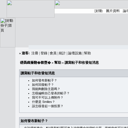
»
遊客:
注冊
|
登錄
|
會員
|
統計
|
論壇設施
|
幫助
礎聶織簷翻�䪖壅�
»
幫助
» 讀寫帖子和收發短消息
讀寫帖子和收發短消息
如何發布新帖子？
如何回復帖子？
我能夠刪除主題嗎？
怎樣編輯自己發表的帖子？
我可不可以上傳附件？
什麼是 Smilies？
該怎樣發起一個投票？
如何發布新帖子？