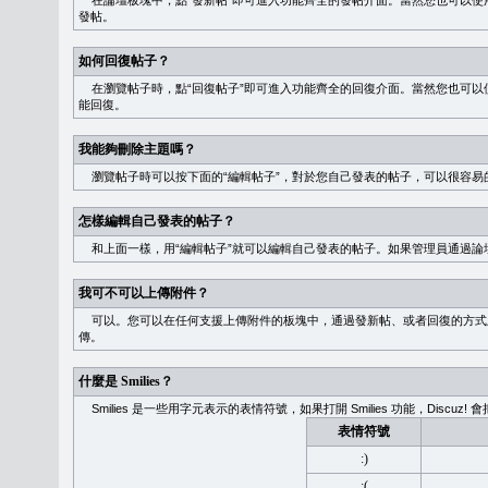
在論壇板塊中，點“發新帖”即可進入功能齊全的發帖介面。當然您也可以使用
發帖。
如何回復帖子？
在瀏覽帖子時，點“回復帖子”即可進入功能齊全的回復介面。當然您也可以使
能回復。
我能夠刪除主題嗎？
瀏覽帖子時可以按下面的“編輯帖子”，對於您自己發表的帖子，可以很容易
怎樣編輯自己發表的帖子？
和上面一樣，用“編輯帖子”就可以編輯自己發表的帖子。如果管理員通過論
我可不可以上傳附件？
可以。您可以在任何支援上傳附件的板塊中，通過發新帖、或者回復的方式
傳。
什麼是 Smilies？
Smilies 是一些用字元表示的表情符號，如果打開 Smilies 功能，Discu
表情符號
:)
:(