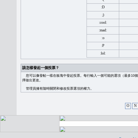
:D
;)
:cool:
:mad:
:o
:P
:lol:
該怎樣發起一個投票？
您可以像發帖一樣在板塊中發起投票。每行輸入一個可能的選項（最多10個
擇做出更改。
管理員擁有隨時關閉和修改投票選項的權力。
O
N