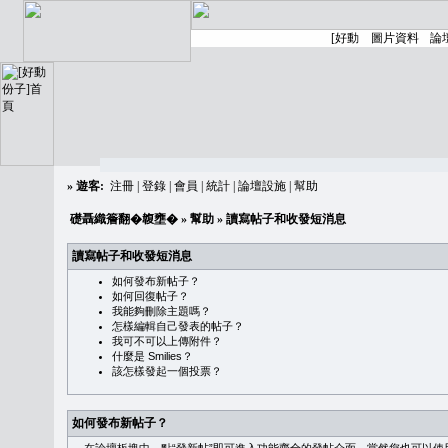
»
遊客:
注冊
|
登錄
|
會員
|
統計
|
論壇設施
|
幫助
礎聶織簷翻�䪖壅�
»
幫助
» 讀寫帖子和收發短消息
讀寫帖子和收發短消息
如何發布新帖子？
如何回復帖子？
我能夠刪除主題嗎？
怎樣編輯自己發表的帖子？
我可不可以上傳附件？
什麼是 Smilies？
該怎樣發起一個投票？
如何發布新帖子？