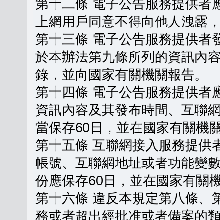
第十二條 電子公告服務提供者
上網用戶同意不得向他人洩露
第十三條 電子公告服務提供者
於本辦法第九條所列的資訊內
錄，並向國家有關機關報告。
第十四條 電子公告服務提供者
資訊內容及其發布時間、互聯
當保存60日，並在國家有關機
第十五條 互聯網接入服務提供
帳號、互聯網地址或者功能變
份應保存60日，並在國家有關
第十六條 違反本規定第八條、
務或者超出經批准或者備案的