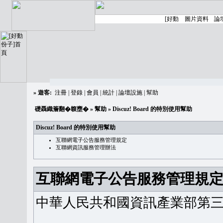
»
遊客:
注冊
|
登錄
|
會員
|
統計
|
論壇設施
|
幫助
礎聶織簷翻�䪖壅�
»
幫助
» Discuz! Board 的特別使用幫助
Discuz! Board 的特別使用幫助
互聯網電子公告服務管理規定
互聯網資訊服務管理辦法
互聯網電子公告服務管理規
中華人民共和國資訊產業部第