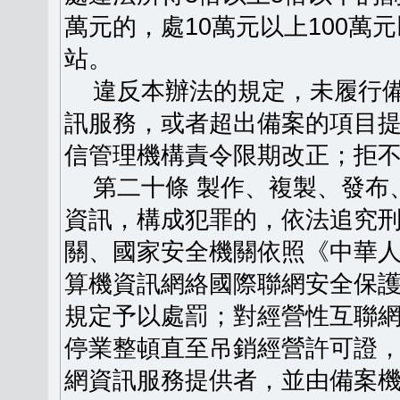
萬元的，處10萬元以上100
站。
違反本辦法的規定，未履行備
訊服務，或者超出備案的項目
信管理機構責令限期改正；拒
第二十條 製作、複製、發布
資訊，構成犯罪的，依法追究
關、國家安全機關依照《中華
算機資訊網絡國際聯網安全保
規定予以處罰；對經營性互聯
停業整頓直至吊銷經營許可證
網資訊服務提供者，並由備案