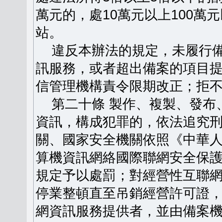
萬元的，處10萬元以上100
站。
違反本辦法的規定，未履行備
訊服務，或者超出備案的項目
信管理機構責令限期改正；拒
第二十條 製作、複製、發布
資訊，構成犯罪的，依法追究
關、國家安全機關依照《中華
算機資訊網絡國際聯網安全保
規定予以處罰；對經營性互聯
停業整頓直至吊銷經營許可證
網資訊服務提供者，並由備案