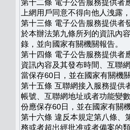
第十二條 電子公告服務提供者
上網用戶同意不得向他人洩露
第十三條 電子公告服務提供者
於本辦法第九條所列的資訊內
錄，並向國家有關機關報告。
第十四條 電子公告服務提供者
資訊內容及其發布時間、互聯
當保存60日，並在國家有關機
第十五條 互聯網接入服務提供
帳號、互聯網地址或者功能變
份應保存60日，並在國家有關
第十六條 違反本規定第八條、
務或者超出經批准或者備案的