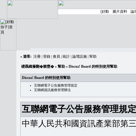
»
遊客:
注冊
|
登錄
|
會員
|
統計
|
論壇設施
|
幫助
礎聶織簷翻�䪖壅�
»
幫助
» Discuz! Board 的特別使用幫助
Discuz! Board 的特別使用幫助
互聯網電子公告服務管理規定
互聯網資訊服務管理辦法
互聯網電子公告服務管理規
中華人民共和國資訊產業部第